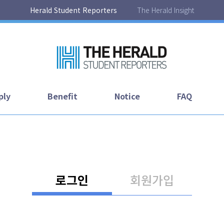
Herald Student Reporters
The Herald Insight
ply
Benefit
Notice
FAQ
로그인
회원가입