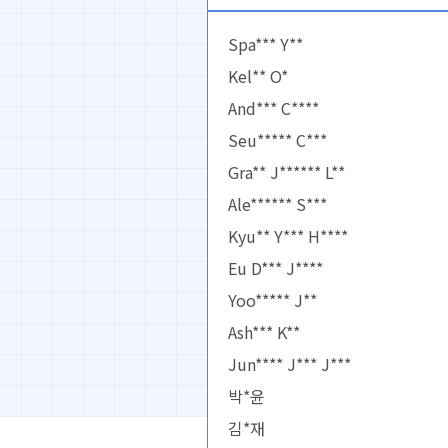
Spa*** Y**
Kel** O*
And*** C****
Seu***** C***
Gra** J****** L**
Ale****** S***
Kyu** Y*** H****
Eu D*** J****
Yoo***** J**
Ash*** K**
Jun**** J*** J***
박*윤
김*재