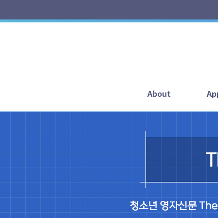
About
Ap